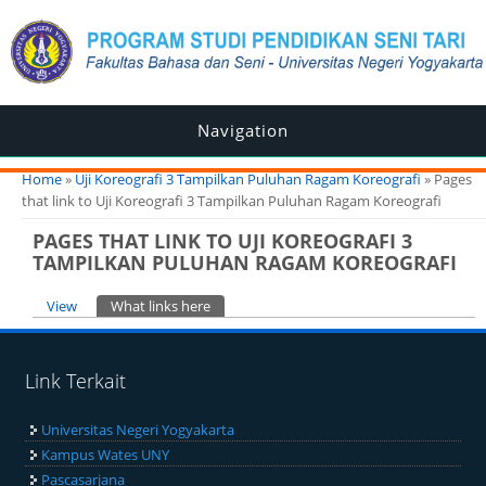
Navigation
You are here
Home
»
Uji Koreografi 3 Tampilkan Puluhan Ragam Koreografi
» Pages
that link to Uji Koreografi 3 Tampilkan Puluhan Ragam Koreografi
PAGES THAT LINK TO UJI KOREOGRAFI 3
TAMPILKAN PULUHAN RAGAM KOREOGRAFI
Primary tabs
View
What links here
(active tab)
Link Terkait
Universitas Negeri Yogyakarta
Kampus Wates UNY
Pascasarjana